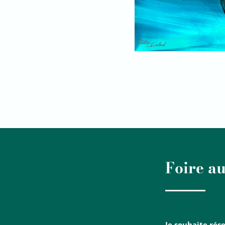
Foire a
Je souhaite rés