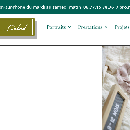
on-sur-rhône du mardi au samedi matin
06.77.15.78.76 / pro
Portraits
Prestations
Projets