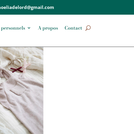
.noeliadelord@gmail.com
 personnels
A propos
Contact