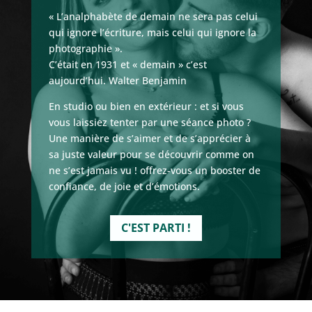
« L’analphabète de demain ne sera pas celui
qui ignore l’écriture, mais celui qui ignore la
photographie ».
C’était en 1931 et « demain » c’est
aujourd’hui. Walter Benjamin
En studio ou bien en extérieur : et si vous
vous laissiez tenter par une séance photo ?
Une manière de s’aimer et de s’apprécier à
sa juste valeur pour se découvrir comme on
ne s’est jamais vu ! offrez-vous un booster de
confiance, de joie et d’émotions.
C'EST PARTI !